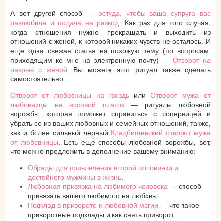
А вот другой способ —
остуда, чтобы ваша супруга вас
разлюбила и подала на развод
. Как раз для того случая,
когда отношения нужно прекращать и выходить из
отношений с женой, к которой никаких чувств не осталось. И
еще одна свежая статья на похожую тему (по вопросам,
приходящим ко мне на электронную почту) —
Отворот на
разрыв с женой
. Вы можете этот ритуал также сделать
самостоятельно.
Отворот от любовницы на гвоздь
или
Отворот мужа от
любовницы на носовой платок
— ритуалы любовной
ворожбы, которая поможет справиться с соперницей и
убрать ее из ваших любовных и семейных отношений, также,
как и более сильный черный
Кладбищенский отворот мужа
от любовницы
. Есть еще способы любовной ворожбы, вот,
что можно предложить в дополнение вашему вниманию:
Обряды для привлечения второй половинки и
достойного мужчины в жизнь
.
Любовная привязка на любимого человека
— способ
привязать вашего любимого на любовь.
Подклад в привороте и любовной магии
— что такое
приворотные подклады и как снять приворот,