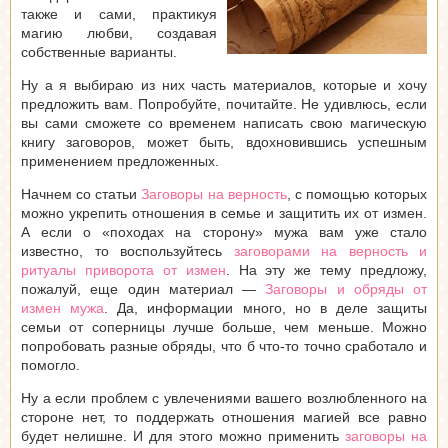
также и сами, практикуя
магию любви, создавая
собственные варианты.
Ну а я выбираю из них часть материалов, которые и хочу
предложить вам. Попробуйте, почитайте. Не удивлюсь, если
вы сами сможете со временем написать свою магическую
книгу заговоров, может быть, вдохновившись успешным
применением предложенных.
Начнем со статьи
Заговоры на верность
, с помощью которых
можно укрепить отношения в семье и защитить их от измен.
А если о «походах на сторону» мужа вам уже стало
известно, то воспользуйтесь
заговорами на верность и
ритуалы приворота от измен
. На эту же тему предложу,
пожалуй, еще один материал —
Заговоры и обряды от
измен мужа
. Да, информации много, но в деле защиты
семьи от соперницы лучше больше, чем меньше. Можно
попробовать разные обряды, что б что-то точно сработало и
помогло.
Ну а если проблем с увлечениями вашего возлюбленного на
стороне нет, то поддержать отношения магией все равно
будет нелишне. И для этого можно применить
заговоры на