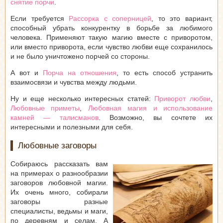
снятие порчи
.
Если требуется
Рассорка с соперницей
, то это вариант,
способный убрать конкурентку в борьбе за любимого
человека. Применяют такую магию вместе с приворотом,
или вместо приворота, если чувство любви еще сохранилось
и не было уничтожено порчей со стороны.
А вот и
Порча на отношения
, то есть способ устранить
взаимосвязи и чувства между людьми.
Ну и еще несколько интересных статей:
Приворот любви
,
Любовные приметы
,
Любовная магия и использование
камней — талисманов
. Возможно, вы сочтете их
интересными и полезными для себя.
Любовные заговоры
Собираюсь рассказать вам
на примерах о разнообразии
заговоров любовной магии.
Их очень много, собирали
заговоры разные
специалисты, ведьмы и маги,
по деревням и селам. А