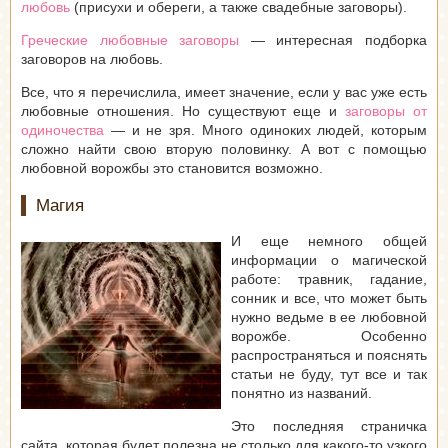
любовь
(присухи и обереги, а также свадебные заговоры).
Греческие любовные заговоры
— интересная подборка
заговоров на любовь.
Все, что я перечислила, имеет значение, если у вас уже есть
любовные отношения. Но существуют еще и
заговоры от
одиночества
— и не зря. Много одиноких людей, которым
сложно найти свою вторую половинку. А вот с помощью
любовной ворожбы это становится возможно.
Магия
И еще немного общей
информации о магической
работе: травник, гадание,
сонник и все, что может быть
нужно ведьме в ее любовной
ворожбе. Особенно
распространяться и пояснять
статьи не буду, тут все и так
понятно из названий.
Это последняя страничка
сайта, которая будет полезна не столько для какого-то узкого