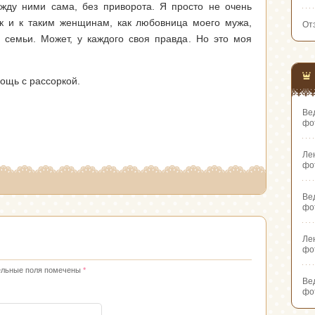
жду ними сама, без приворота. Я просто не очень
к и к таким женщинам, как любовница моего мужа,
От
 семьи. Может, у каждого своя правда. Но это моя
ощь с рассоркой.
Ве
фо
Ле
фо
Ве
фо
Ле
фо
ельные поля помечены
*
Ве
фо