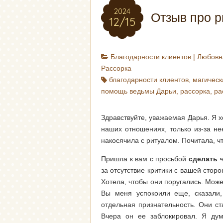
2024
Отзыв про р
12/15
Благодарности клиентов
|
Любовн
Рассорка
благодарности клиентов
,
магичес
помощь ведьмы Дарьи
,
рассорка
,
ра
Здравствуйте, уважаемая Дарья. Я 
наших отношениях, только из-за не
накосячила с ритуалом. Почитала, чт
Пришла к вам с просьбой
сделать 
за отсутствие критики с вашей стор
Хотела, чтобы они поругались. Може
Вы меня успокоили еще, сказали,
отдельная признательность. Они ста
Вчера он ее заблокировал. Я дум