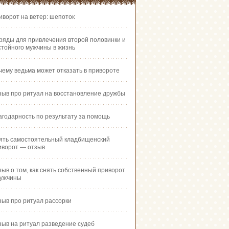
иворот на ветер: шепоток
ряды для привлечения второй половинки и
стойного мужчины в жизнь
чему ведьма может отказать в привороте
зыв про ритуал на восстановление дружбы
агодарность по результату за помощь
ять самостоятельный кладбищенский
иворот — отзыв
зыв о том, как снять собственный приворот
мужчины
зыв про ритуал рассорки
зыв на ритуал разведение судеб