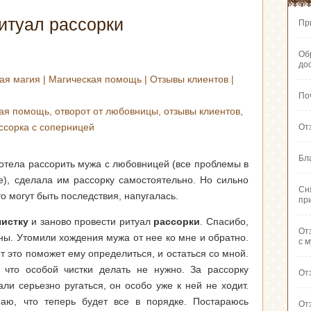
итуал рассорки
Пр
Об
до
ая магия
|
Магическая помощь
|
Отзывы клиентов
|
По
кая помощь
,
отворот от любовницы
,
отзывы клиентов
,
ссорка с соперницей
От
Бл
хотела рассорить мужа с любовницей (все проблемы в
е), сделала им рассорку самостоятельно. Но сильно
Сн
о могут быть последствия, напугалась.
пр
чистку
и заново провести ритуал
рассорки
. Спасибо,
От
оны. Утомили хождения мужа от нее ко мне и обратно.
с 
т это поможет ему определиться, и остаться со мной.
 что особой чистки делать не нужно. За рассорку
От
ли серьезно ругаться, он особо уже к ней не ходит.
аю, что теперь будет все в порядке. Постараюсь
От