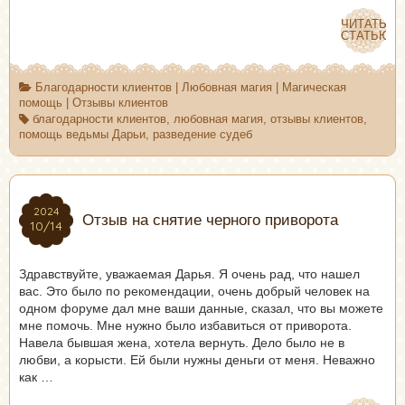
ЧИТАТЬ
ЧИТАТЬ
СТАТЬЮ
СТАТЬЮ
Благодарности клиентов
|
Любовная магия
|
Магическая
помощь
|
Отзывы клиентов
благодарности клиентов
,
любовная магия
,
отзывы клиентов
,
помощь ведьмы Дарьи
,
разведение судеб
2024
2024
Отзыв на снятие черного приворота
10/14
10/14
Здравствуйте, уважаемая Дарья. Я очень рад, что нашел
вас. Это было по рекомендации, очень добрый человек на
одном форуме дал мне ваши данные, сказал, что вы можете
мне помочь. Мне нужно было избавиться от приворота.
Навела бывшая жена, хотела вернуть. Дело было не в
любви, а корысти. Ей были нужны деньги от меня. Неважно
как …