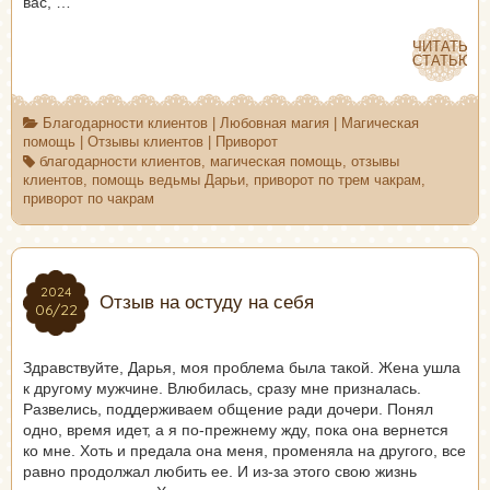
вас, …
ЧИТАТЬ
ЧИТАТЬ
СТАТЬЮ
СТАТЬЮ
Благодарности клиентов
|
Любовная магия
|
Магическая
помощь
|
Отзывы клиентов
|
Приворот
благодарности клиентов
,
магическая помощь
,
отзывы
клиентов
,
помощь ведьмы Дарьи
,
приворот по трем чакрам
,
приворот по чакрам
2024
2024
Отзыв на остуду на себя
06/22
06/22
Здравствуйте, Дарья, моя проблема была такой. Жена ушла
к другому мужчине. Влюбилась, сразу мне призналась.
Развелись, поддерживаем общение ради дочери. Понял
одно, время идет, а я по-прежнему жду, пока она вернется
ко мне. Хоть и предала она меня, променяла на другого, все
равно продолжал любить ее. И из-за этого свою жизнь