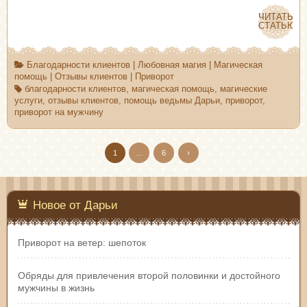
ЧИТАТЬ
ЧИТАТЬ
СТАТЬЮ
СТАТЬЮ
Благодарности клиентов
|
Любовная магия
|
Магическая
помощь
|
Отзывы клиентов
|
Приворот
благодарности клиентов
,
магическая помощь
,
магические
услуги
,
отзывы клиентов
,
помощь ведьмы Дарьи
,
приворот
,
приворот на мужчину
1
…
6
›
Новое от Дарьи
Приворот на ветер: шепоток
Обряды для привлечения второй половинки и достойного
мужчины в жизнь