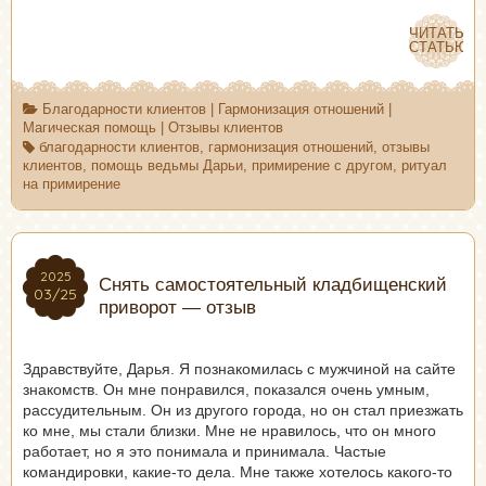
ЧИТАТЬ
ЧИТАТЬ
СТАТЬЮ
СТАТЬЮ
Благодарности клиентов
|
Гармонизация отношений
|
Магическая помощь
|
Отзывы клиентов
благодарности клиентов
,
гармонизация отношений
,
отзывы
клиентов
,
помощь ведьмы Дарьи
,
примирение с другом
,
ритуал
на примирение
2025
2025
Снять самостоятельный кладбищенский
03/25
03/25
приворот — отзыв
Здравствуйте, Дарья. Я познакомилась с мужчиной на сайте
знакомств. Он мне понравился, показался очень умным,
рассудительным. Он из другого города, но он стал приезжать
ко мне, мы стали близки. Мне не нравилось, что он много
работает, но я это понимала и принимала. Частые
командировки, какие-то дела. Мне также хотелось какого-то