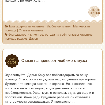
наладить не могу. Хоть …
ЧИТАТЬ
ЧИТАТЬ
СТАТЬЮ
СТАТЬЮ
Благодарности клиентов
|
Любовная магия
|
Магическая
помощь
|
Отзывы клиентов
благодарности клиентов
,
остуда на себя
,
отзывы клиентов
,
помощь ведьмы Дарьи
2024
2024
Отзыв на приворот любимого мужа
06/08
06/08
Здравствуйте, Дарья Хочу вас поблагодарить за вашу
помощь. Я всю жизнь осуждала тех, кто делает привороты.
Думала, что никогда такого не сделаю. Но, к сожалению,
попала в такую ситуацию, когда для меня это стало
необходимостью. Ушел муж, я осталась одна, да еще и в
положении. Даже ради будущего ребенка он отказался
категорически возвращаться. Я прекрасно …