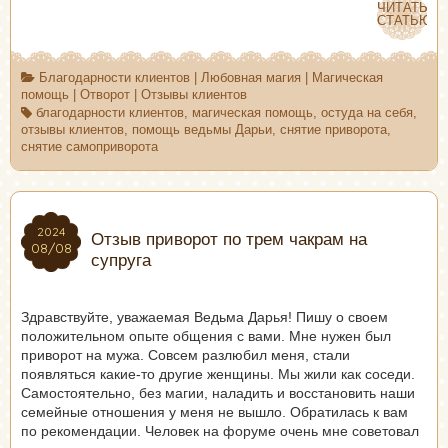
ЧИТАТЬ
ЧИТАТЬ
СТАТЬЮ
СТАТЬЮ
Благодарности клиентов
|
Любовная магия
|
Магическая
помощь
|
Отворот
|
Отзывы клиентов
благодарности клиентов
,
магическая помощь
,
остуда на себя
,
отзывы клиентов
,
помощь ведьмы Дарьи
,
снятие приворота
,
снятие самоприворота
2024
2024
Отзыв приворот по трем чакрам на
08/08
08/08
супруга
Здравствуйте, уважаемая Ведьма Дарья! Пишу о своем
положительном опыте общения с вами. Мне нужен был
приворот на мужа. Совсем разлюбил меня, стали
появляться какие-то другие женщины. Мы жили как соседи.
Самостоятельно, без магии, наладить и восстановить наши
семейные отношения у меня не вышло. Обратилась к вам
по рекомендации. Человек на форуме очень мне советовал