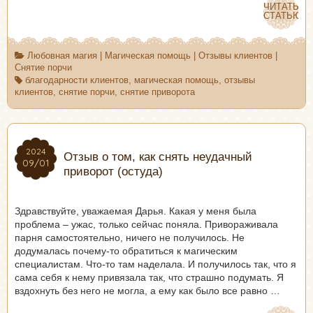
ЧИТАТЬ
ЧИТАТЬ
СТАТЬЮ
СТАТЬЮ
Любовная магия
|
Магическая помощь
|
Отзывы клиентов
|
Снятие порчи
благодарности клиентов
,
магическая помощь
,
отзывы
клиентов
,
снятие порчи
,
снятие приворота
2024
2024
Отзыв о том, как снять неудачный
09/01
09/01
приворот (остуда)
Здравствуйте, уважаемая Дарья. Какая у меня была
проблема – ужас, только сейчас поняла. Привораживала
парня самостоятельно, ничего не получилось. Не
додумалась почему-то обратиться к магическим
специалистам. Что-то там наделала. И получилось так, что я
сама себя к нему привязала так, что страшно подумать. Я
вздохнуть без него не могла, а ему как было все равно …