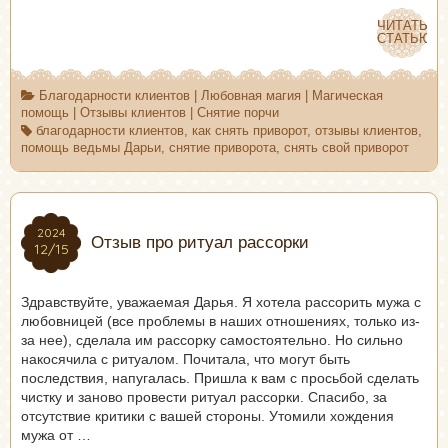
ЧИТАТЬ
ЧИТАТЬ
СТАТЬЮ
СТАТЬЮ
Благодарности клиентов
|
Любовная магия
|
Магическая
помощь
|
Отзывы клиентов
|
Снятие порчи
благодарности клиентов
,
как снять приворот
,
отзывы клиентов
,
помощь ведьмы Дарьи
,
снятие приворота
,
снять свой приворот
2024
2024
Отзыв про ритуал рассорки
12/15
12/15
Здравствуйте, уважаемая Дарья. Я хотела рассорить мужа с
любовницей (все проблемы в наших отношениях, только из-
за нее), сделала им рассорку самостоятельно. Но сильно
накосячила с ритуалом. Почитала, что могут быть
последствия, напугалась. Пришла к вам с просьбой сделать
чистку и заново провести ритуал рассорки. Спасибо, за
отсутствие критики с вашей стороны. Утомили хождения
мужа от …