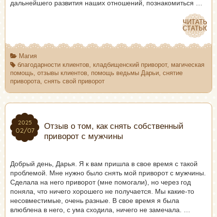
дальнейшего развития наших отношений, познакомиться …
ЧИТАТЬ
ЧИТАТЬ
СТАТЬЮ
СТАТЬЮ
Магия
благодарности клиентов
,
кладбищенский приворот
,
магическая
помощь
,
отзывы клиентов
,
помощь ведьмы Дарьи
,
снятие
приворота
,
снять свой приворот
2025
2025
Отзыв о том, как снять собственный
02/07
02/07
приворот с мужчины
Добрый день, Дарья. Я к вам пришла в свое время с такой
проблемой. Мне нужно было снять мой приворот с мужчины.
Сделала на него приворот (мне помогали), но через год
поняла, что ничего хорошего не получается. Мы какие-то
несовместимые, очень разные. В свое время я была
влюблена в него, с ума сходила, ничего не замечала. …