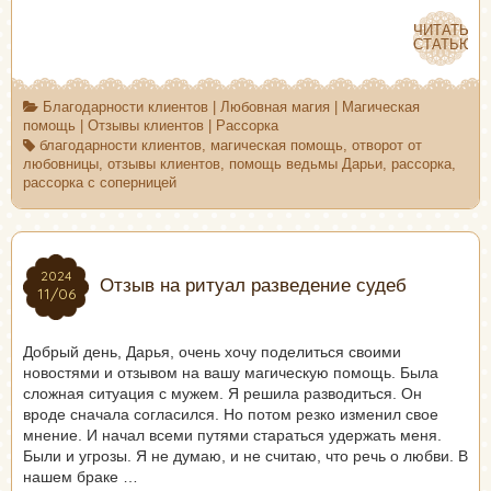
ЧИТАТЬ
ЧИТАТЬ
СТАТЬЮ
СТАТЬЮ
Благодарности клиентов
|
Любовная магия
|
Магическая
помощь
|
Отзывы клиентов
|
Рассорка
благодарности клиентов
,
магическая помощь
,
отворот от
любовницы
,
отзывы клиентов
,
помощь ведьмы Дарьи
,
рассорка
,
рассорка с соперницей
2024
2024
Отзыв на ритуал разведение судеб
11/06
11/06
Добрый день, Дарья, очень хочу поделиться своими
новостями и отзывом на вашу магическую помощь. Была
сложная ситуация с мужем. Я решила разводиться. Он
вроде сначала согласился. Но потом резко изменил свое
мнение. И начал всеми путями стараться удержать меня.
Были и угрозы. Я не думаю, и не считаю, что речь о любви. В
нашем браке …