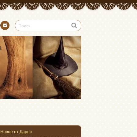
Конт
акт
Новое от Дарьи