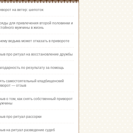
иворот на ветер: шепоток
ряды для привлечения второй половинки и
стойного мужчины в жизнь
чему ведьма может отказать в привороте
зыв про ритуал на восстановление дружбы
агодарность по результату за помощь
ять самостоятельный кладбищенский
иворот — отзыв
зыв о том, как снять собственный приворот
мужчины
зыв про ритуал рассорки
зыв на ритуал разведение судеб