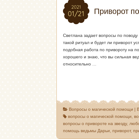
2021
2021
Приворот по
01/21
01/21
Светлана задает вопросы по поводу 
такой ритуал и будет ли приворот у
подобная работа по привороту на по
хорошего и знаю, что вы сильная ве
относительно …
Вопросы о магической помощи
|
вопросы о магической помощи
,
во
вопросы о привороте на звезду
,
люб
помощь ведьмы Дарьи
,
приворот
,
пр