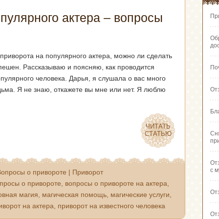
пулярного актера – вопросы
Пр
Об
до
приворота на популярного актера, можно ли сделать
спешен. Рассказываю и поясняю, как проводится
По
пулярного человека. Дарья, я слушала о вас много
дьма. Я не знаю, откажете вы мне или нет. Я люблю
От
Бл
ЧИТАТЬ
ЧИТАТЬ
СТАТЬЮ
СТАТЬЮ
Сн
пр
От
с 
Вопросы о привороте
|
Приворот
просы о привороте
,
вопросы о привороте на актера
,
От
овная магия
,
магическая помощь
,
магические услуги
,
иворот на актера
,
приворот на известного человека
От