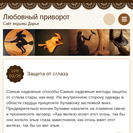
Любовный приворот
Сайт ведьмы Дарьи
2015
2015
Защита от сглаза
02/25
02/25
Самые надежные способы Самые надежные методы защиты
от сглаза стары, как мир. На внутреннюю сторону одежды в
области сердца прицепите булавочку застежкой вниз.
Предварительно кончик булавки накалите на пламени свечи
и произнесите заговор: «Как железо колет этот огонь, так бы
оно кололо злые глаза завистников; как огонь жжет этот
железо, так бы он жег злые …