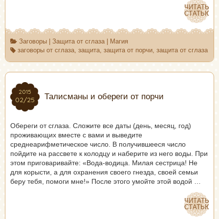
ЧИТАТЬ
ЧИТАТЬ
СТАТЬЮ
СТАТЬЮ
Заговоры
|
Защита от сглаза
|
Магия
заговоры от сглаза
,
защита
,
защита от порчи
,
защита от сглаза
2015
2015
Талисманы и обереги от порчи
02/25
02/25
Обереги от сглаза. Сложите все даты (день, месяц, год)
проживающих вместе с вами и выведите
среднеарифметическое число. В получившееся число
пойдите на рассвете к колодцу и наберите из него воды. При
этом приговаривайте: «Вода-водица. Милая сестрица! Не
для корысти, а для охранения своего гнезда, своей семьи
беру тебя, помоги мне!» После этого умойте этой водой …
ЧИТАТЬ
ЧИТАТЬ
СТАТЬЮ
СТАТЬЮ