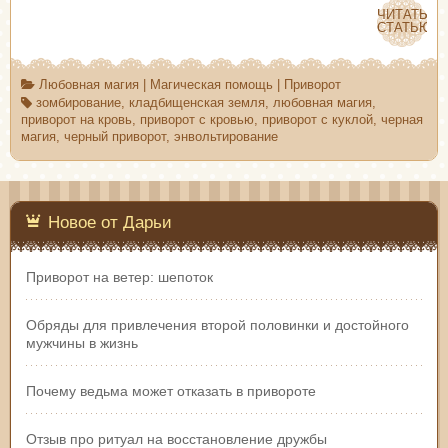
ЧИТАТЬ
ЧИТАТЬ
СТАТЬЮ
СТАТЬЮ
Любовная магия
|
Магическая помощь
|
Приворот
зомбирование
,
кладбищенская земля
,
любовная магия
,
приворот на кровь
,
приворот с кровью
,
приворот с куклой
,
черная
магия
,
черный приворот
,
энвольтирование
Новое от Дарьи
Приворот на ветер: шепоток
Обряды для привлечения второй половинки и достойного
мужчины в жизнь
Почему ведьма может отказать в привороте
Отзыв про ритуал на восстановление дружбы