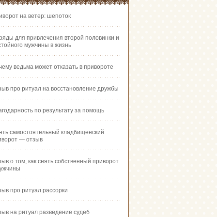
иворот на ветер: шепоток
ряды для привлечения второй половинки и
стойного мужчины в жизнь
чему ведьма может отказать в привороте
зыв про ритуал на восстановление дружбы
агодарность по результату за помощь
ять самостоятельный кладбищенский
иворот — отзыв
зыв о том, как снять собственный приворот
мужчины
зыв про ритуал рассорки
зыв на ритуал разведение судеб