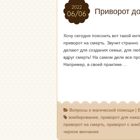
2022
2022
Приворот до
06/06
06/06
Хочу сегодня пояснить вот такой ин
приворот на смерть. Звучит странно.
делают для создания семьи, для лю
вдруг смерть! На самом деле все пр
Например, в своей практике …
Вопросы о магической помощи
|
зомбирование
,
приворот для нака
приворот на смерть
,
приворот с зом
черное венчание