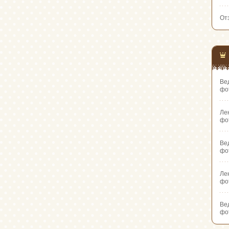
От
Ве
фо
Ле
фо
Ве
фо
Ле
фо
Ве
фо