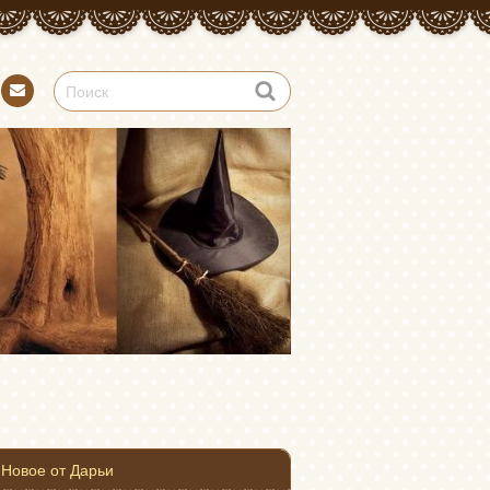
Конт
акт
Новое от Дарьи