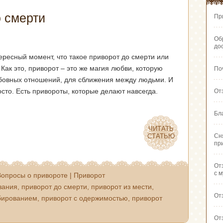
 смерти
Пр
Об
до
тересный момент, что такое приворот до смерти или
 Как это, приворот – это же магия любви, которую
По
бовных отношений, для сближения между людьми. И
осто. Есть привороты, которые делают навсегда.
От
Бл
ЧИТАТЬ
ЧИТАТЬ
СТАТЬЮ
СТАТЬЮ
Сн
пр
От
с 
Вопросы о привороте
|
Приворот
зания
,
приворот до смерти
,
приворот из мести
,
От
бированием
,
приворот с одержимостью
,
приворот
От