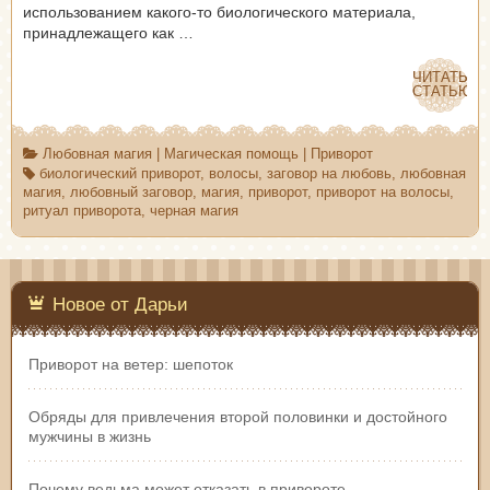
использованием какого-то биологического материала,
принадлежащего как …
ЧИТАТЬ
ЧИТАТЬ
СТАТЬЮ
СТАТЬЮ
Любовная магия
|
Магическая помощь
|
Приворот
биологический приворот
,
волосы
,
заговор на любовь
,
любовная
магия
,
любовный заговор
,
магия
,
приворот
,
приворот на волосы
,
ритуал приворота
,
черная магия
Новое от Дарьи
Приворот на ветер: шепоток
Обряды для привлечения второй половинки и достойного
мужчины в жизнь
Почему ведьма может отказать в привороте