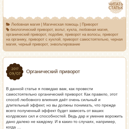
ЧИТАТЬ
ЧИТАТЬ
СТАТЬЮ
СТАТЬЮ
Любовная магия
|
Магическая помощь
|
Приворот
биологический приворот
,
вольт
,
кукла
,
любовная магия
,
органический приворот
,
подобие
,
приворот на волосы
,
приворот
на органику
,
приворот с куклой
,
приворот самостоятельно
,
черная
магия
,
черный приворот
,
энвольтирование
2017
2017
Органический приворот
09/07
09/07
В данной статье я поведаю вам, как провести
самостоятельно органический приворот. Как правило, этот
способ любовного влияния даёт очень сильный и
длительный эффект, но вы должны понимать, что прежде
всего полученный эффект будет зависеть от ваших
колдовских сил и способностей. Ведь дар и умение ворожить
дано далеко не каждому. И в каких-то случаях, например,
когда …