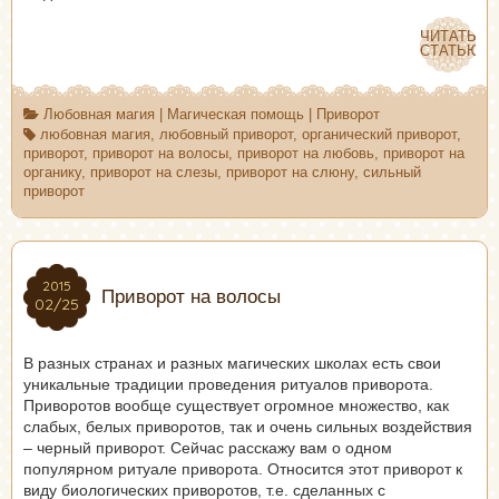
ЧИТАТЬ
ЧИТАТЬ
СТАТЬЮ
СТАТЬЮ
Любовная магия
|
Магическая помощь
|
Приворот
любовная магия
,
любовный приворот
,
органический приворот
,
приворот
,
приворот на волосы
,
приворот на любовь
,
приворот на
органику
,
приворот на слезы
,
приворот на слюну
,
сильный
приворот
2015
2015
Приворот на волосы
02/25
02/25
В разных странах и разных магических школах есть свои
уникальные традиции проведения ритуалов приворота.
Приворотов вообще существует огромное множество, как
слабых, белых приворотов, так и очень сильных воздействия
– черный приворот. Сейчас расскажу вам о одном
популярном ритуале приворота. Относится этот приворот к
виду биологических приворотов, т.е. сделанных с