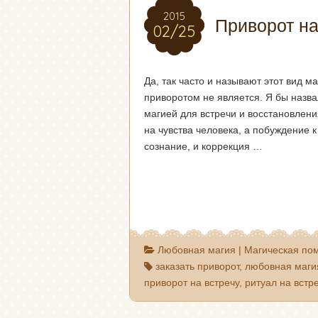
2015
2015
Приворот на
02/25
02/25
Да, так часто и называют этот вид ма
приворотом не является. Я бы назв
магией для встречи и восстановления
на чувства человека, а побуждение к 
сознание, и коррекция …
Любовная магия
|
Магическая по
заказать приворот
,
любовная маги
приворот на встречу
,
ритуал на встр