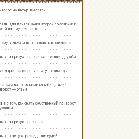
иворот на ветер: шепоток
ряды для привлечения второй половинки и
стойного мужчины в жизнь
чему ведьма может отказать в привороте
зыв про ритуал на восстановление дружбы
агодарность по результату за помощь
ять самостоятельный кладбищенский
иворот — отзыв
зыв о том, как снять собственный приворот
мужчины
зыв про ритуал рассорки
зыв на ритуал разведение судеб