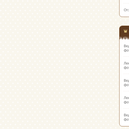
От
Ве
фо
Ле
фо
Ве
фо
Ле
фо
Ве
фо