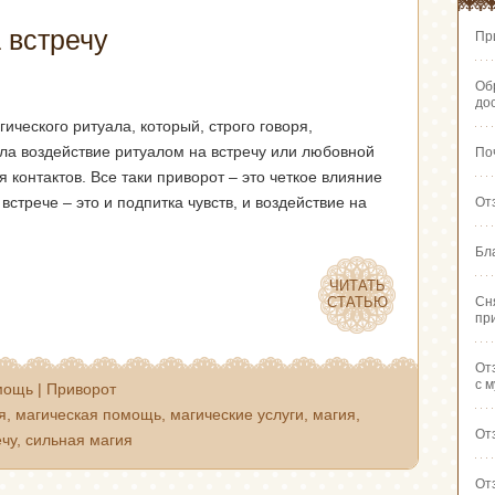
 встречу
Пр
Об
до
гического ритуала, который, строго говоря,
ала воздействие ритуалом на встречу или любовной
По
 контактов. Все таки приворот – это четкое влияние
встрече – это и подпитка чувств, и воздействие на
От
Бл
ЧИТАТЬ
ЧИТАТЬ
СТАТЬЮ
СТАТЬЮ
Сн
пр
От
с 
мощь
|
Приворот
я
,
магическая помощь
,
магические услуги
,
магия
,
От
ечу
,
сильная магия
От