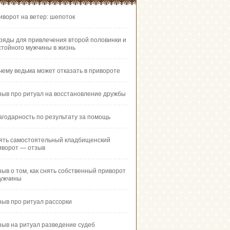
иворот на ветер: шепоток
ряды для привлечения второй половинки и
стойного мужчины в жизнь
чему ведьма может отказать в привороте
зыв про ритуал на восстановление дружбы
агодарность по результату за помощь
ять самостоятельный кладбищенский
иворот — отзыв
зыв о том, как снять собственный приворот
мужчины
зыв про ритуал рассорки
зыв на ритуал разведение судеб