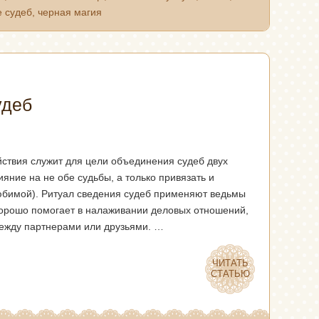
е судеб
,
черная магия
удеб
йствия служит для цели объединения судеб двух
ияние на не обе судьбы, а только привязать и
юбимой). Ритуал сведения судеб применяют ведьмы
хорошо помогает в налаживании деловых отношений,
между партнерами или друзьями. …
ЧИТАТЬ
ЧИТАТЬ
СТАТЬЮ
СТАТЬЮ