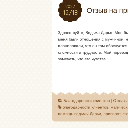
2022
2022
Отзыв на пр
12/18
12/18
Здравствуйте, Ведьма Дарья. Мне б
меня были отношения с мужчиной, н
планировали, что он там обоснуется
сложности и трудности. Мой переезд
замечать, что его чувства …
Благодарности клиентов
|
Отзывы
благодарности клиентов
,
магичес
помощь ведьмы Дарьи
,
приворот
,
св