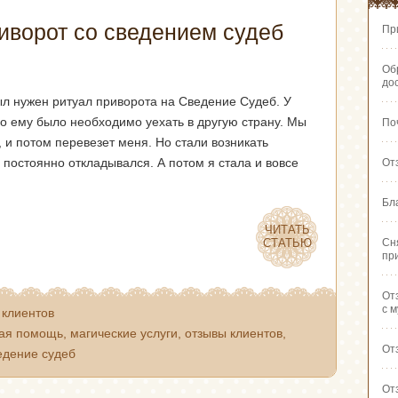
иворот со сведением судеб
Пр
Об
до
ыл нужен ритуал приворота на Сведение Судеб. У
о ему было необходимо уехать в другую страну. Мы
По
, и потом перевезет меня. Но стали возникать
 постоянно откладывался. А потом я стала и вовсе
От
Бл
ЧИТАТЬ
ЧИТАТЬ
СТАТЬЮ
СТАТЬЮ
Сн
пр
От
с 
 клиентов
кая помощь
,
магические услуги
,
отзывы клиентов
,
От
едение судеб
От