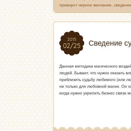
приворот черное венчание
,
сведени
2015
2015
Сведение с
02/25
02/25
Данная методика магического возде
людей. Бывает, что нужно оказать вл
приблизить судьбу любимого (или л
не только для любовной магии. Он 
когда нужно укрепить бизнес связи 