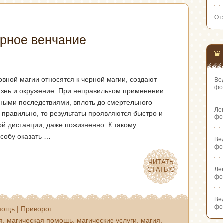
От
ерное венчание
вной магии относятся к черной магии, создают
Ве
фо
изнь и окружение. При неправильном применении
ными последствиями, вплоть до смертельного
Ле
 правильно, то результаты проявляются быстро и
фо
й дистанции, даже пожизненно. К такому
особу оказать …
Ве
фо
ЧИТАТЬ
ЧИТАТЬ
СТАТЬЮ
СТАТЬЮ
Ле
фо
Ве
фо
мощь
|
Приворот
я
,
магическая помощь
,
магические услуги
,
магия
,