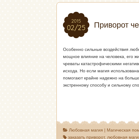
2015
2015
Приворот ч
02/25
02/25
Особенно сильные воздействия любо
мощное влияние на человека, его ж
чреваты катастрофическими негатив
исхода. Но если магия использована
помогают крайне надежно на большо
экстренному способу и сильному сп
Любовная магия
|
Магическая по
заказать приворот
,
любовная маги