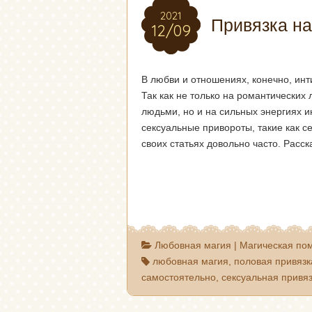
2021
2021
Привязка на
12/09
12/09
В любви и отношениях, конечно, ин
Так как не только на романтических
людьми, но и на сильных энергиях и
сексуальные привороты, такие как с
своих статьях довольно часто. Расс
Любовная магия
|
Магическая по
любовная магия
,
половая привязк
самостоятельно
,
сексуальная привя