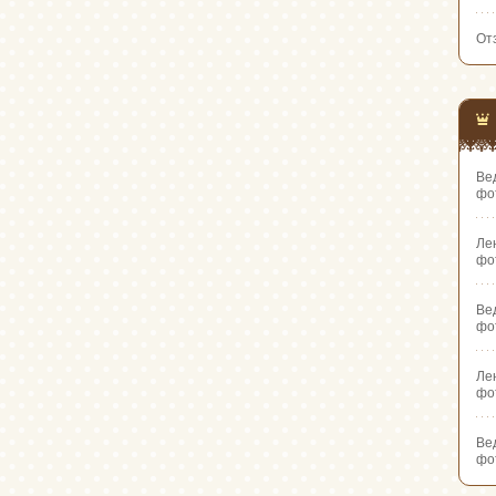
От
Ве
фо
Ле
фо
Ве
фо
Ле
фо
Ве
фо