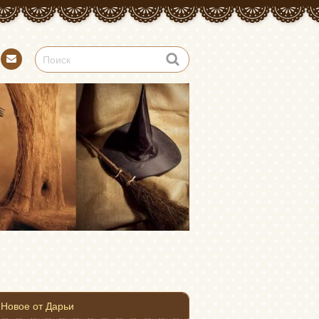
Конт
акт
Новое от Дарьи