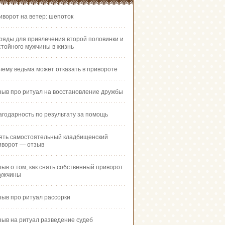
иворот на ветер: шепоток
ряды для привлечения второй половинки и
стойного мужчины в жизнь
чему ведьма может отказать в привороте
зыв про ритуал на восстановление дружбы
агодарность по результату за помощь
ять самостоятельный кладбищенский
иворот — отзыв
зыв о том, как снять собственный приворот
мужчины
зыв про ритуал рассорки
зыв на ритуал разведение судеб