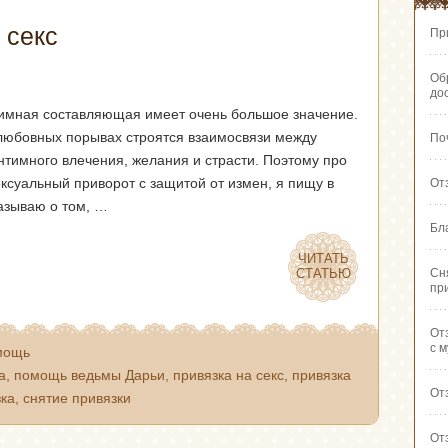
 секс
Пр
Об
до
тимная составляющая имеет очень большое значение.
 любовных порывах строятся взаимосвязи между
По
нтимного влечения, желания и страсти. Поэтому про
ексуальный приворот с защитой от измен, я пищу в
От
казываю о том, …
Бл
ЧИТАТЬ
ЧИТАТЬ
СТАТЬЮ
СТАТЬЮ
Сн
пр
От
с 
мощь
а
,
помощь ведьмы Дарьи
,
привязка на секс
,
привязка
От
зка
,
снятие привязки
От