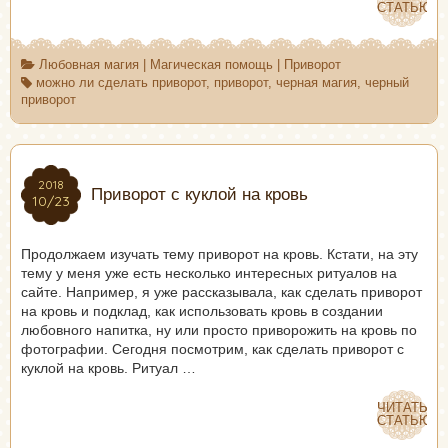
СТАТЬЮ
СТАТЬЮ
Любовная магия
|
Магическая помощь
|
Приворот
можно ли сделать приворот
,
приворот
,
черная магия
,
черный
приворот
2018
2018
Приворот с куклой на кровь
10/23
10/23
Продолжаем изучать тему приворот на кровь. Кстати, на эту
тему у меня уже есть несколько интересных ритуалов на
сайте. Например, я уже рассказывала, как сделать приворот
на кровь и подклад, как использовать кровь в создании
любовного напитка, ну или просто приворожить на кровь по
фотографии. Сегодня посмотрим, как сделать приворот с
куклой на кровь. Ритуал …
ЧИТАТЬ
ЧИТАТЬ
СТАТЬЮ
СТАТЬЮ