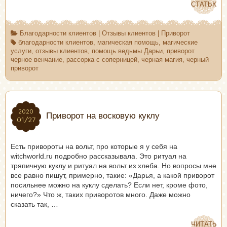
СТАТЬЮ
СТАТЬЮ
Благодарности клиентов
|
Отзывы клиентов
|
Приворот
благодарности клиентов
,
магическая помощь
,
магические
услуги
,
отзывы клиентов
,
помощь ведьмы Дарьи
,
приворот
черное венчание
,
рассорка с соперницей
,
черная магия
,
черный
приворот
2020
2020
Приворот на восковую куклу
01/27
01/27
Есть привороты на вольт, про которые я у себя на
witchworld.ru подробно рассказывала. Это ритуал на
тряпичную куклу и ритуал на вольт из хлеба. Но вопросы мне
все равно пишут, примерно, такие: «Дарья, а какой приворот
посильнее можно на куклу сделать? Если нет, кроме фото,
ничего?» Что ж, таких приворотов много. Даже можно
сказать так, …
ЧИТАТЬ
ЧИТАТЬ