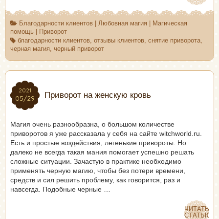
Благодарности клиентов
|
Любовная магия
|
Магическая
помощь
|
Приворот
благодарности клиентов
,
отзывы клиентов
,
снятие приворота
,
черная магия
,
черный приворот
2021
2021
Приворот на женскую кровь
05/29
05/29
Магия очень разнообразна, о большом количестве
приворотов я уже рассказала у себя на сайте witchworld.ru.
Есть и простые воздействия, легенькие привороты. Но
далеко не всегда такая мания помогает успешно решать
сложные ситуации. Зачастую в практике необходимо
применять черную магию, чтобы без потери времени,
средств и сил решить проблему, как говорится, раз и
навсегда. Подобные черные …
ЧИТАТЬ
ЧИТАТЬ
СТАТЬЮ
СТАТЬЮ