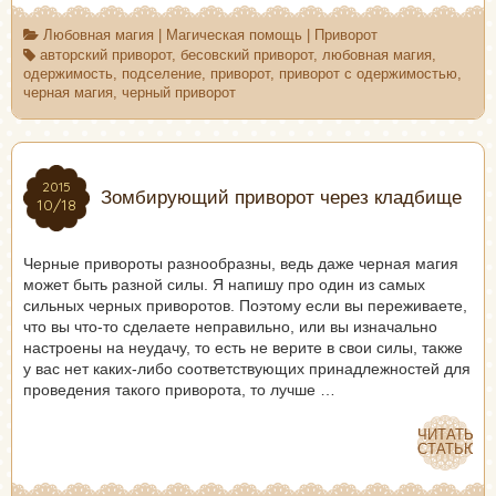
Любовная магия
|
Магическая помощь
|
Приворот
авторский приворот
,
бесовский приворот
,
любовная магия
,
одержимость
,
подселение
,
приворот
,
приворот с одержимостью
,
черная магия
,
черный приворот
2015
2015
Зомбирующий приворот через кладбище
10/18
10/18
Черные привороты разнообразны, ведь даже черная магия
может быть разной силы. Я напишу про один из самых
сильных черных приворотов. Поэтому если вы переживаете,
что вы что-то сделаете неправильно, или вы изначально
настроены на неудачу, то есть не верите в свои силы, также
у вас нет каких-либо соответствующих принадлежностей для
проведения такого приворота, то лучше …
ЧИТАТЬ
ЧИТАТЬ
СТАТЬЮ
СТАТЬЮ