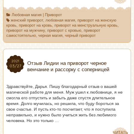
Любовная магия
|
Приворот
женский приворот
,
любовная магия
,
приворот на женскую
кровь
,
приворот на кровь
,
приворот на менструальную кровь
,
приворот на мужчину
,
приворот с кровью
,
приворот
самостоятельно
,
черная магия
,
черный приворот
2021
2021
Отзыв Лидии на приворот черное
03/27
03/27
венчание и рассорку с соперницей
Здравствуйте, Дарья. Пишу благодарный отзыв о вашей
магической работе для меня. Муж ушел к любовнице, я не
смогла его отпустить и забыть даже спустя длительное
время. Долго мучилась, но решила, что буду бороться за
свое счастье. И пусть кто-то посчитает, что я поступила
неправильно, и нужно было учиться жить без любимого
человека. Но это только …
ЧИТАТЬ
ЧИТАТЬ