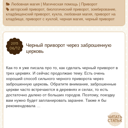
Любовная магия
|
Магическая помощь
|
Приворот
авторский приворот
,
биологический приворот
,
зомбирование
,
кладбищенский приворот
,
кукла
,
любовная магия
,
приворот на
кладбище
,
приворот с куклой
,
черная магия
,
черный приворот
2015
2015
Черный приворот через заброшенную
06/12
06/12
церковь
Как-то я уже писала про то, как сделать черный приворот в
трех церквях. И сейчас продолжаю тему. Есть очень
хороший способ сильного черного приворота через
заброшенную церковь. Обратите внимание, заброшенные
церкви часто встречаются в деревнях и селах, то есть
достаточно далеко от больших городов. Поэтому, поездку
вам нужно будет запланировать заранее. Также я бы
рекомендовала …
ЧИТАТЬ
ЧИТАТЬ
СТАТЬЮ
СТАТЬЮ