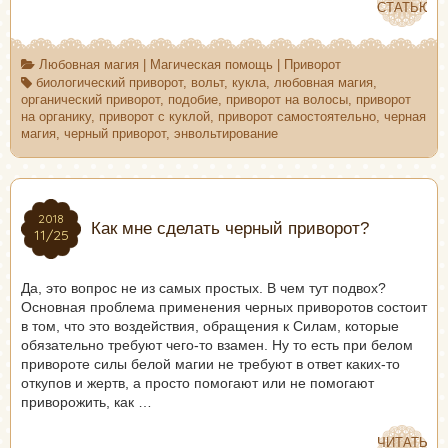
СТАТЬЮ
СТАТЬЮ
Любовная магия
|
Магическая помощь
|
Приворот
биологический приворот
,
вольт
,
кукла
,
любовная магия
,
органический приворот
,
подобие
,
приворот на волосы
,
приворот
на органику
,
приворот с куклой
,
приворот самостоятельно
,
черная
магия
,
черный приворот
,
энвольтирование
2018
2018
Как мне сделать черный приворот?
11/25
11/25
Да, это вопрос не из самых простых. В чем тут подвох?
Основная проблема применения черных приворотов состоит
в том, что это воздействия, обращения к Силам, которые
обязательно требуют чего-то взамен. Ну то есть при белом
привороте силы белой магии не требуют в ответ каких-то
откупов и жертв, а просто помогают или не помогают
приворожить, как …
ЧИТАТЬ
ЧИТАТЬ