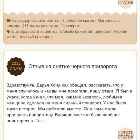
СТАТЬЮ
СТАТЬЮ
Благодарности клиентов
|
Любовная магия
|
Магическая
помощь
|
Отзывы клиентов
|
Приворот
благодарности клиентов
,
отзывы клиентов
,
приворот
,
черная
магия
,
черный приворот
2022
2022
Отзыв на снятие черного приворота
05/06
05/06
Здравствуйте, Дарья Хочу, как обещал, рассказать, что у
меня случилось и как вы мне помогали, пишу отзыв. Я был в
ужасе, когда узнал, что моя, как мне казалось, любимая
женщина сделала на меня сильный приворот. У нас была
такая история. Мы работали вместе. Она сама стала
проявлять инициативу. Вначале мне это было вообще
неинтересно. Так …
ЧИТАТЬ
ЧИТАТЬ
СТАТЬЮ
СТАТЬЮ