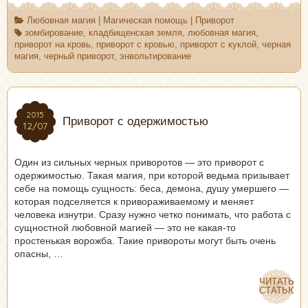
Любовная магия
|
Магическая помощь
|
Приворот
зомбирование
,
кладбищенская земля
,
любовная магия
,
приворот на кровь
,
приворот с кровью
,
приворот с куклой
,
черная
магия
,
черный приворот
,
энвольтирование
2015
2015
Приворот с одержимостью
12/07
12/07
Один из сильных черных приворотов — это приворот с
одержимостью. Такая магия, при которой ведьма призывает
себе на помощь сущность: беса, демона, душу умершего —
которая подселяется к привораживаемому и меняет
человека изнутри. Сразу нужно четко понимать, что работа с
сущностной любовной магией — это не какая-то
простенькая ворожба. Такие привороты могут быть очень
опасны, …
ЧИТАТЬ
ЧИТАТЬ
СТАТЬЮ
СТАТЬЮ