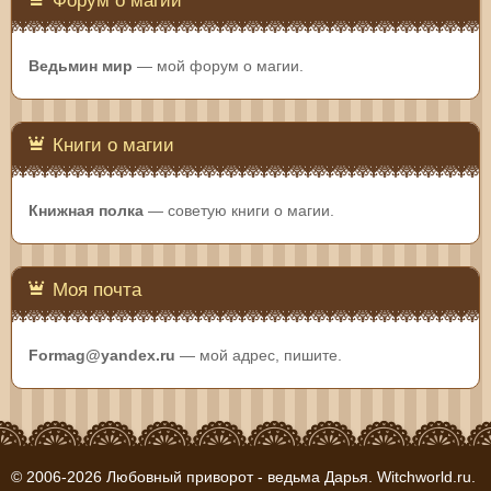
Форум о магии
Ведьмин мир
— мой форум о магии.
Книги о магии
Книжная полка
— советую книги о магии.
Моя почта
Formag@yandex.ru
— мой адрес, пишите.
© 2006-2026
Любовный приворот - ведьма Дарья. Witchworld.ru
.