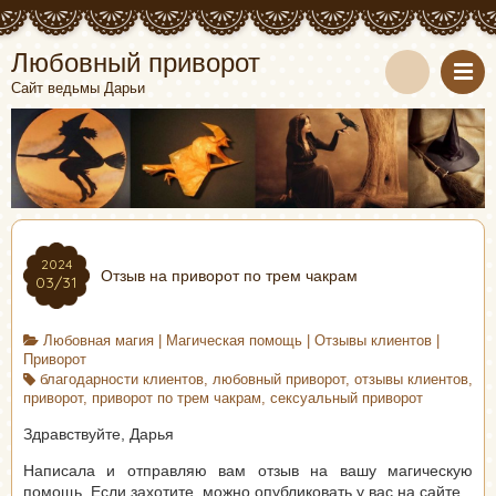
Любовный приворот
Сайт ведьмы Дарьи
2024
Отзыв на приворот по трем чакрам
03/31
Любовная магия
|
Магическая помощь
|
Отзывы клиентов
|
Приворот
благодарности клиентов
,
любовный приворот
,
отзывы клиентов
,
приворот
,
приворот по трем чакрам
,
сексуальный приворот
Здравствуйте, Дарья
Написала и отправляю вам отзыв на вашу магическую
помощь. Если захотите, можно опубликовать у вас на сайте.