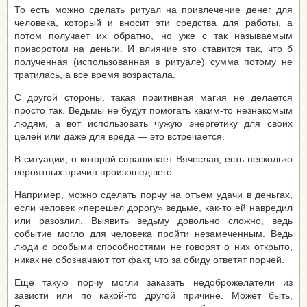
То есть можно сделать ритуал на привлечение денег для
человека, который и вносит эти средства для работы, а
потом получает их обратно, но уже с так называемым
приворотом на деньги. И влияние это ставится так, что б
полученная (использованная в ритуале) сумма потому не
тратилась, а все время возрастала.
С другой стороны, такая позитивная магия не делается
просто так. Ведьмы не будут помогать каким-то незнакомым
людям, а вот использовать чужую энергетику для своих
целей или даже для вреда — это встречается.
В ситуации, о которой спрашивает Вячеслав, есть несколько
вероятных причин произошедшего.
Например, можно сделать порчу на отъем удачи в деньгах,
если человек «перешел дорогу» ведьме, как-то ей навредил
или разозлил. Выявить ведьму довольно сложно, ведь
событие могло для человека пройти незамеченным. Ведь
люди с особыми способностями не говорят о них открыто,
никак не обозначают тот факт, что за обиду ответят порчей.
Еще такую порчу могли заказать недоброжелатели из
зависти или по какой-то другой причине. Может быть,