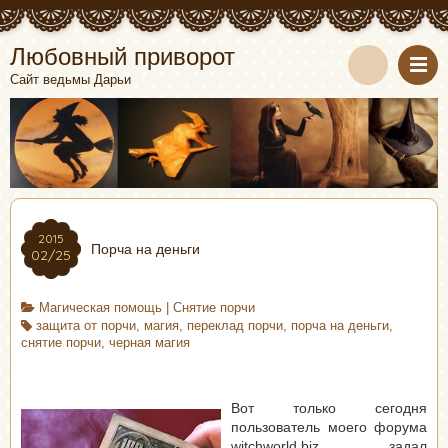
Любовный приворот
Сайт ведьмы Дарьи
2015
Порча на деньги
02/25
Магическая помощь
|
Снятие порчи
защита от порчи
,
магия
,
переклад порчи
,
порча на деньги
,
снятие порчи
,
черная магия
Вот только сегодня
пользователь моего форума
witchworld.biz задал