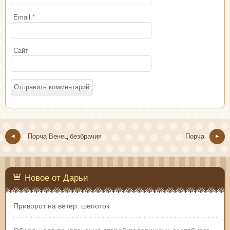
Email
*
Сайт
Порча Венец безбрачия
Порча
Новое от Дарьи
Приворот на ветер: шепоток