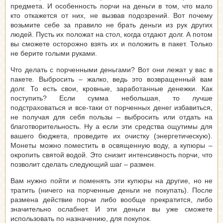
предмета. И особенность порчи на деньги в том, что мало
кто откажется от них, не вызвав подозрений. Вот почему
возьмите себе за правило не брать деньги из рук других
людей. Пусть их положат на стол, когда отдают долг. А потом
вы сможете осторожно взять их и положить в пакет. Только
не берите голыми руками.
Что делать с порченными деньгами? Вот они лежат у вас в
пакете. Выбросить – жалко, ведь это возвращенный вам
долг. То есть свои, кровные, заработанные денежки. Как
поступить? Если сумма небольшая, то лучше
подстраховаться и все-таки от порченных денег избавиться,
не получая для себя пользы – выбросить или отдать на
благотворительность. Ну а если эти средства ощутимы для
вашего бюджета, проведите их очистку (энергетическую).
Монеты можно поместить в освященную воду, а купюры –
окропить святой водой. Это снизит интенсивность порчи, что
позволит сделать следующий шаг – размен.
Вам нужно пойти и поменять эти купюры на другие, но не
тратить (ничего на порченные деньги не покупать). После
размена действие порчи либо вообще прекратится, либо
значительно ослабнет. И эти деньги вы уже сможете
использовать по назначению, для покупок.