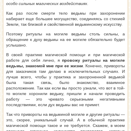
особо сильных магических воздействиях
.
Как раз после смерти тело ведьмы при захоронении
набирает еще большее могущество, соединяясь со стихией
Земли, так близкой и свойственной ведьминскому искусству.
Поэтому ритуалы на могиле ведьмы столь сильны, а
обращение к духу ведьмы на ее могиле обязательно будет
услышано.
В своей практике магической помощи и при магической
работе для себя лично, я
провожу ритуалы на могиле
ведьмы, знакомой мне при ее жизни
. Конечно, привороты
для заказчиков там делаю в исключительных случаях. И
лучше всего, чтобы у практика и захороненной ведьмой
была такая связь, было знакомство, взаимное
расположение. Так как если вы просто узнали, что вот в той-
то могиле хоронили ведьму, пришли и начали проводить
работу — это чревато серьезными негативными
последствиями, если дух ведьмы вас не примет.
Так что привороты на ведьминой могиле и другие ритуалы —
это, скорее, уникальный случай. А в обычной практике
магической помощи такое и не требуется. Скажем, в моем