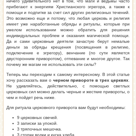
ничего удивительного нет в том, что маги и ведьмы часто
прибегают к энергиям Христианского эгрегора, а также к
помощи и подпитке за счет сил других религиозных течений.
Это возможно еще и потому, что любая церковь и религия
имеет уже наработанные обряды и ритуалы, которые при
умелом использовании можно обратить для решения
индивидуальных проблем и оказания магической помощи.
Да и сами церковные деятели зачастую берут немалые
деньги за обряды крещения (посвящения в религию,
подключение е эгрегору), венчание (по сути является
двусторонним приворотом), отпевание и многое другое. Так
почему же магам не использовать эти силы?
Теперь мы переходим к самому интересному. В этой статье
хочу рассказать вам о
черном привороте в трех церквях
.
Не удивляйтесь, действительно, с помощью светлых
церковных сил можно делать черные и жесткие привороты, о
чем и пойдет речь ниже.
Для ритуала церковного приворота вам будут необходимы:
9 церковных свечей.
3 записки за упокой.
3 тряпочных мешочка.
3 стопки водки и куска хлеба.