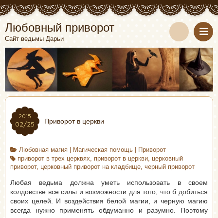
Любовный приворот
Сайт ведьмы Дарьи
2015
Приворот в церкви
02/25
Любовная магия
|
Магическая помощь
|
Приворот
приворот в трех церквях
,
приворот в церкви
,
церковный
приворот
,
церковный приворот на кладбище
,
черный приворот
Любая ведьма должна уметь использовать в своем
колдовстве все силы и возможности для того, что б добиться
своих целей. И воздействия белой магии, и черную магию
всегда нужно применять обдуманно и разумно. Поэтому