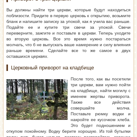
Вы должны найти три церкви, которые будут находиться
поблизости. Придите в первую церковь к открытию, возьмите
бланк и напишите записку за упокой, как я учила вас раньше.
Подайте ее и купите три свечи за упокой. Свечи
переверните, зажгите и поставьте в церкви. Теперь уходите
во вторую церковь. Все это время нужно постараться
молчать, что б не выпускать ваше намерение и силу влияния
раньше времени. Сделайте все то же самое в двух
оставшихся церквях.
Церковный приворот на кладбище
После того, как вы посетили
три церкви, вам нужно пойти
на кладбище, найти могилу с
именем жертвы приворота.
Также все действия
совершайте молча.
Поставьте рюмку водки и
накройте ее кусочком хлеба.
Это будет подношением и
откупом покойному. Водку берите хорошую. Из той бутылки
водку пить будет нельзя, поэтому постарайтесь заранее