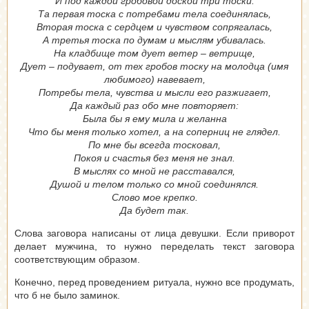
И под каждой гробовой доской три тоски.
Та первая тоска с потребами тела соединялась,
Вторая тоска с сердцем и чувством сопрягалась,
А третья тоска по думам и мыслям убивалась.
На кладбище том дует ветер – ветрище,
Дует – подувает, от тех гробов тоску на молодца (имя
любимого) навевает,
Потребы тела, чувства и мысли его разжигает,
Да каждый раз обо мне повторяет:
Была бы я ему мила и желанна
Что бы меня только хотел, а на соперниц не глядел.
По мне бы всегда тосковал,
Покоя и счастья без меня не знал.
В мыслях со мной не расставался,
Душой и телом только со мной соединялся.
Слово мое крепко.
Да будет так.
Слова заговора написаны от лица девушки. Если приворот
делает мужчина, то нужно переделать текст заговора
соответствующим образом.
Конечно, перед проведением ритуала, нужно все продумать,
что б не было заминок.