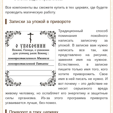
Все компоненты вы сможете купить в тех церквях, где будете
проводить магическую работу.
Записки за упокой в привороте
Традиционный способ
поминания покойного
написать записочку за
упокой. В записке вам нужно
написать все так, как
представлено на рисунке,
заменяя имя на нужное.
Естественно, в записке
пишите только имя того, кого
хотите приворожить. Свое
имя в ней писать не нужно. И
вот почему – это действие не
несет серьезного вреда
живому человеку, но ослабляет его энергетику и защитные
силы организма. Из-за этого программа приворота
усваивается лучше, без помех.
Приворот в трех церквях