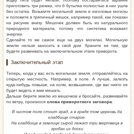
приготовить три рюмки, что б бутылка полностью в них ушла
без остатка. Возьмите могильной земли в изголовье могилы
и положите в тряпичный мешок, например такой, как показан
на рисунке внизу. Мешочек должен быть из натурального
природного материала, потому что синтетика искажает
энергии.
Сделайте то же самое еще на двух могилах. Могильную
землю нельзя заносить в свой дом. Храните ее там, где
будете развеивать на заключительном этапе приворота.
Заключительный этап
Теперь, когда у вас есть могильная земля, отправляйтесь на
открытую местность. Например, в поле. А лучше, залезть
куда-нибудь повыше, на холм, возвышение, где вас никто не
будет видеть и вам мешать.
Дальше берите землю из мешочков и бросайте, развеивайте
по ветру, произнося
слова приворотного заговора
:
В чистом поле стоит град, а в граде том церковь да
кладбище старое.
На кладбище в землице сырой лежат три мертвеца в
гробах из доски