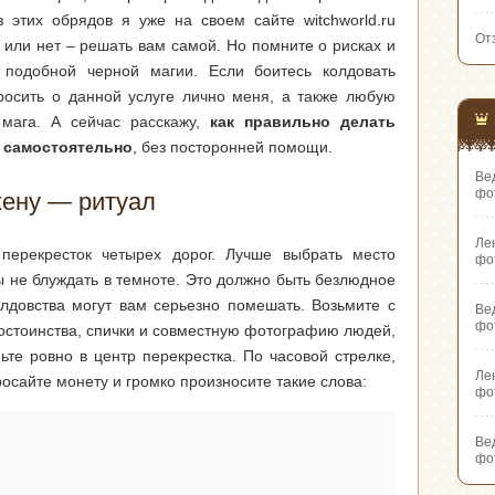
з этих обрядов я уже на своем сайте witchworld.ru
От
 или нет – решать вам самой. Но помните о рисках и
е подобной черной магии. Если боитесь колдовать
росить о данной услуге лично меня, а также любую
 мага. А сейчас расскажу,
как правильно делать
у самостоятельно
, без посторонней помощи.
Ве
фо
жену — ритуал
Ле
перекресток четырех дорог. Лучше выбрать место
фо
ы не блуждать в темноте. Это должно быть безлюдное
олдовства могут вам серьезно помешать. Возьмите с
Ве
фо
остоинства, спички и совместную фотографию людей,
ьте ровно в центр перекрестка. По часовой стрелке,
Ле
росайте монету и громко произносите такие слова:
фо
Ве
фо