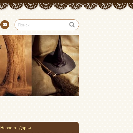
Конт
акт
Новое от Дарьи