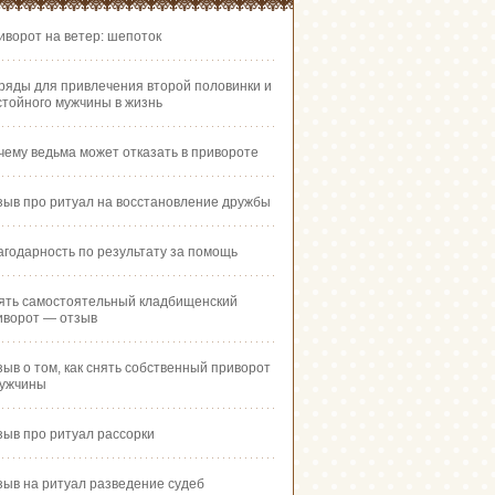
иворот на ветер: шепоток
ряды для привлечения второй половинки и
стойного мужчины в жизнь
чему ведьма может отказать в привороте
зыв про ритуал на восстановление дружбы
агодарность по результату за помощь
ять самостоятельный кладбищенский
иворот — отзыв
зыв о том, как снять собственный приворот
мужчины
зыв про ритуал рассорки
зыв на ритуал разведение судеб