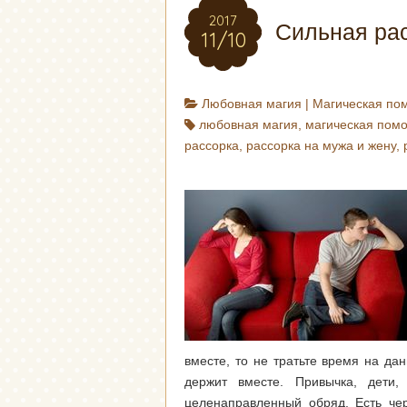
2017
Сильная рас
11/10
Любовная магия
|
Магическая по
любовная магия
,
магическая пом
рассорка
,
рассорка на мужа и жену
,
вместе, то не тратьте время на дан
держит вместе. Привычка, дети,
целенаправленный обряд. Есть че