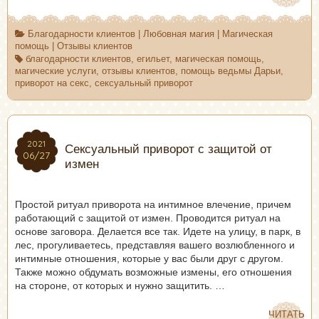
Благодарности клиентов
|
Любовная магия
|
Магическая
помощь
|
Отзывы клиентов
благодарности клиентов
,
егильет
,
магическая помощь
,
магические услуги
,
отзывы клиентов
,
помощь ведьмы Дарьи
,
приворот на секс
,
сексуальный приворот
2021
2021
Сексуальный приворот с защитой от
06/27
06/27
измен
Простой ритуал приворота на интимное влечение, причем
работающий с защитой от измен. Проводится ритуал на
основе заговора. Делается все так. Идете на улицу, в парк, в
лес, прогуливаетесь, представляя вашего возлюбленного и
интимные отношения, которые у вас были друг с другом.
Также можно обдумать возможные измены, его отношения
на стороне, от которых и нужно защитить. …
ЧИТАТЬ
ЧИТАТЬ