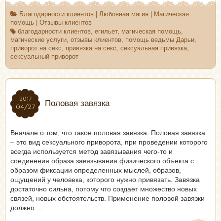
Благодарности клиентов
|
Любовная магия
|
Магическая
помощь
|
Отзывы клиентов
благодарности клиентов
,
егильет
,
магическая помощь
,
магические услуги
,
отзывы клиентов
,
помощь ведьмы Дарьи
,
приворот на секс
,
привязка на секс
,
сексуальная привязка
,
сексуальный приворот
2017
2017
Половая завязка
04/27
04/27
Вначале о том, что такое половая завязка. Половая завязка
– это вид сексуального приворота, при проведении которого
всегда используется метод завязывания чего-то и
соединения образа завязывания физического объекта с
образом фиксации определенных мыслей, образов,
ощущений у человека, которого нужно привязать. Завязка
достаточно сильна, потому что создает множество новых
связей, новых обстоятельств. Применение половой завязки
должно …