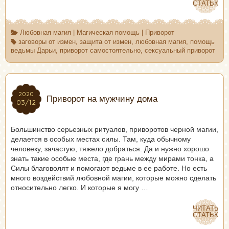
СТАТЬЮ
СТАТЬЮ
Любовная магия
|
Магическая помощь
|
Приворот
заговоры от измен
,
защита от измен
,
любовная магия
,
помощь
ведьмы Дарьи
,
приворот самостоятельно
,
сексуальный приворот
2020
2020
Приворот на мужчину дома
03/12
03/12
Большинство серьезных ритуалов, приворотов черной магии,
делается в особых местах силы. Там, куда обычному
человеку, зачастую, тяжело добраться. Да и нужно хорошо
знать такие особые места, где грань между мирами тонка, а
Силы благоволят и помогают ведьме в ее работе. Но есть
много воздействий любовной магии, которые можно сделать
относительно легко. И которые я могу …
ЧИТАТЬ
ЧИТАТЬ
СТАТЬЮ
СТАТЬЮ