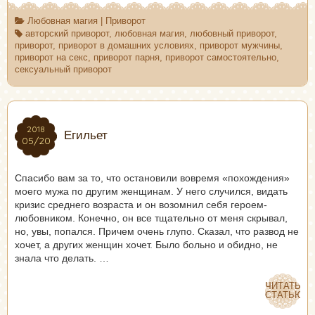
Любовная магия
|
Приворот
авторский приворот
,
любовная магия
,
любовный приворот
,
приворот
,
приворот в домашних условиях
,
приворот мужчины
,
приворот на секс
,
приворот парня
,
приворот самостоятельно
,
сексуальный приворот
2018
2018
Егильет
05/20
05/20
Спасибо вам за то, что остановили вовремя «похождения»
моего мужа по другим женщинам. У него случился, видать
кризис среднего возраста и он возомнил себя героем-
любовником. Конечно, он все тщательно от меня скрывал,
но, увы, попался. Причем очень глупо. Сказал, что развод не
хочет, а других женщин хочет. Было больно и обидно, не
знала что делать. …
ЧИТАТЬ
ЧИТАТЬ
СТАТЬЮ
СТАТЬЮ