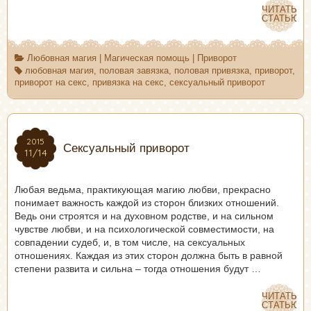
ЧИТАТЬ
ЧИТАТЬ
СТАТЬЮ
СТАТЬЮ
Любовная магия
|
Магическая помощь
|
Приворот
любовная магия
,
половая завязка
,
половая привязка
,
приворот
,
приворот на секс
,
привязка на секс
,
сексуальный приворот
2015
2015
Сексуальный приворот
11/14
11/14
Любая ведьма, практикующая магию любви, прекрасно
понимает важность каждой из сторон близких отношений.
Ведь они строятся и на духовном родстве, и на сильном
чувстве любви, и на психологической совместимости, на
совпадении судеб, и, в том числе, на сексуальных
отношениях. Каждая из этих сторон должна быть в равной
степени развита и сильна – тогда отношения будут …
ЧИТАТЬ
ЧИТАТЬ
СТАТЬЮ
СТАТЬЮ