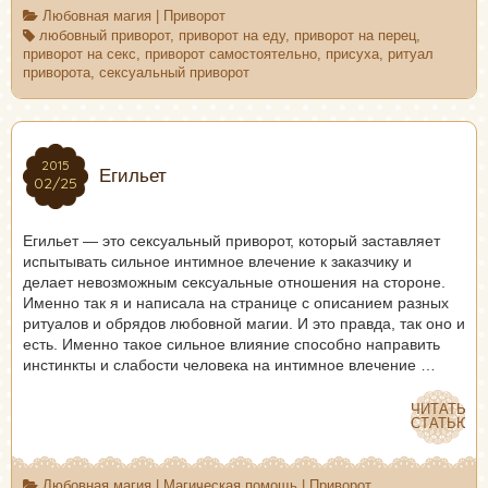
Любовная магия
|
Приворот
любовный приворот
,
приворот на еду
,
приворот на перец
,
приворот на секс
,
приворот самостоятельно
,
присуха
,
ритуал
приворота
,
сексуальный приворот
2015
2015
Егильет
02/25
02/25
Егильет — это сексуальный приворот, который заставляет
испытывать сильное интимное влечение к заказчику и
делает невозможным сексуальные отношения на стороне.
Именно так я и написала на странице с описанием разных
ритуалов и обрядов любовной магии. И это правда, так оно и
есть. Именно такое сильное влияние способно направить
инстинкты и слабости человека на интимное влечение …
ЧИТАТЬ
ЧИТАТЬ
СТАТЬЮ
СТАТЬЮ
Любовная магия
|
Магическая помощь
|
Приворот