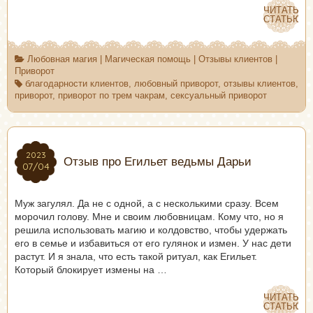
ЧИТАТЬ
ЧИТАТЬ
СТАТЬЮ
СТАТЬЮ
Любовная магия
|
Магическая помощь
|
Отзывы клиентов
|
Приворот
благодарности клиентов
,
любовный приворот
,
отзывы клиентов
,
приворот
,
приворот по трем чакрам
,
сексуальный приворот
2023
2023
Отзыв про Егильет ведьмы Дарьи
07/04
07/04
Муж загулял. Да не с одной, а с несколькими сразу. Всем
морочил голову. Мне и своим любовницам. Кому что, но я
решила использовать магию и колдовство, чтобы удержать
его в семье и избавиться от его гулянок и измен. У нас дети
растут. И я знала, что есть такой ритуал, как Егильет.
Который блокирует измены на …
ЧИТАТЬ
ЧИТАТЬ
СТАТЬЮ
СТАТЬЮ