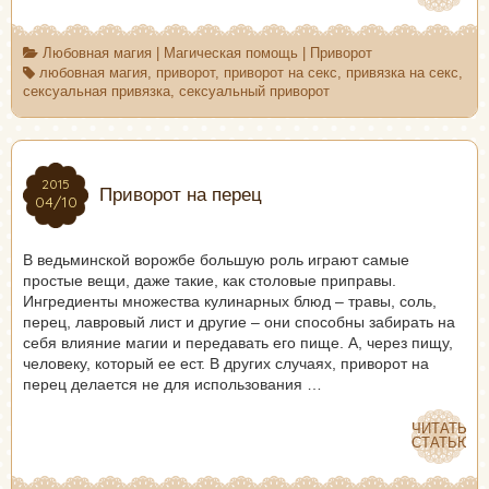
Любовная магия
|
Магическая помощь
|
Приворот
любовная магия
,
приворот
,
приворот на секс
,
привязка на секс
,
сексуальная привязка
,
сексуальный приворот
2015
2015
Приворот на перец
04/10
04/10
В ведьминской ворожбе большую роль играют самые
простые вещи, даже такие, как столовые приправы.
Ингредиенты множества кулинарных блюд – травы, соль,
перец, лавровый лист и другие – они способны забирать на
себя влияние магии и передавать его пище. А, через пищу,
человеку, который ее ест. В других случаях, приворот на
перец делается не для использования …
ЧИТАТЬ
ЧИТАТЬ
СТАТЬЮ
СТАТЬЮ