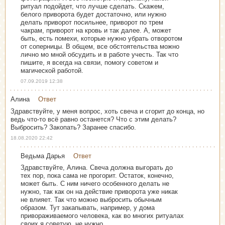
ритуал подойдет, что лучше сделать. Скажем,
белого приворота будет достаточно, или нужно
делать приворот посильнее, приворот по трем
чакрам, приворот на кровь и так далее. А, может
быть, есть помехи, которые нужно убрать отворотом
от соперницы. В общем, все обстоятельства можно
лично мо мной обсудить и в работе учесть. Так что
пишите, я всегда на связи, помогу советом и
магической работой.
07.09.2019 12:38
Алина
Ответ
Здравствуйте, у меня вопрос, хоть свеча и сгорит до конца, но
ведь что-то всё равно останется? Что с этим делать?
Выбросить? Закопать? Заранее спасибо.
18.08.2020 22:42
Ведьма Дарья
Ответ
Здравствуйте, Алина. Свеча должна выгорать до
тех пор, пока сама не прогорит. Остаток, конечно,
может быть. С ним ничего особенного делать не
нужно, так как он на действие приворота уже никак
не влияет. Так что можно выбросить обычным
образом. Тут закапывать, например, у дома
привораживаемого человека, как во многих ритуалах
своих я советую, не нужно.