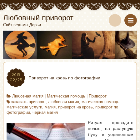
Любовный приворот
Сайт ведьмы Дарьи
2015
Приворот на кровь по фотографии
02/25
Любовная магия
|
Магическая помощь
|
Приворот
заказать приворот
,
любовная магия
,
магическая помощь
,
магические услуги
,
магия
,
приворот на кровь
,
приворот по
фотографии
,
черная магия
Ритуал проводите
ночью, на растущую
Луну в уединенном