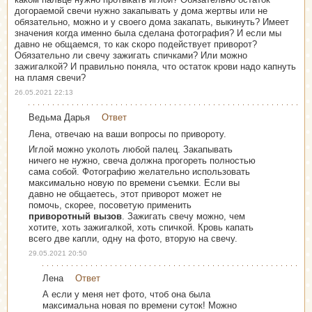
догораемой свечи нужно закапывать у дома жертвы или не
обязательно, можно и у своего дома закапать, выкинуть? Имеет
значения когда именно была сделана фотография? И если мы
давно не общаемся, то как скоро подействует приворот?
Обязательно ли свечу зажигать спичками? Или можно
зажигалкой? И правильно поняла, что остаток крови надо капнуть
на пламя свечи?
26.05.2021 22:13
Ведьма Дарья
Ответ
Лена, отвечаю на ваши вопросы по привороту.
Иглой можно уколоть любой палец. Закапывать
ничего не нужно, свеча должна прогореть полностью
сама собой. Фотографию желательно использовать
максимально новую по времени съемки. Если вы
давно не общаетесь, этот приворот может не
помочь, скорее, посоветую применить
приворотный вызов
. Зажигать свечу можно, чем
хотите, хоть зажигалкой, хоть спичкой. Кровь капать
всего две капли, одну на фото, вторую на свечу.
29.05.2021 20:50
Лена
Ответ
А если у меня нет фото, чтоб она была
максимальна новая по времени суток! Можно