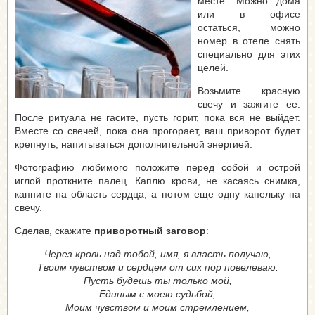
месте. Можно дома
или в офисе
остаться, можно
номер в отеле снять
специально для этих
целей.
Возьмите красную
свечу и зажгите ее.
После ритуала не гасите, пусть горит, пока вся не выйдет.
Вместе со свечей, пока она прогорает, ваш приворот будет
крепнуть, напитываться дополнительной энергией.
Фотографию любимого положите перед собой и острой
иглой проткните палец. Каплю крови, не касаясь снимка,
капните на область сердца, а потом еще одну капельку на
свечу.
Сделав, скажите
приворотный заговор
:
Через кровь над тобой, имя, я власть получаю,
Твоим чувством и сердцем от сих пор повелеваю.
Пусть будешь ты только мой,
Единым с моею судьбой,
Моим чувством и моим стремлением,