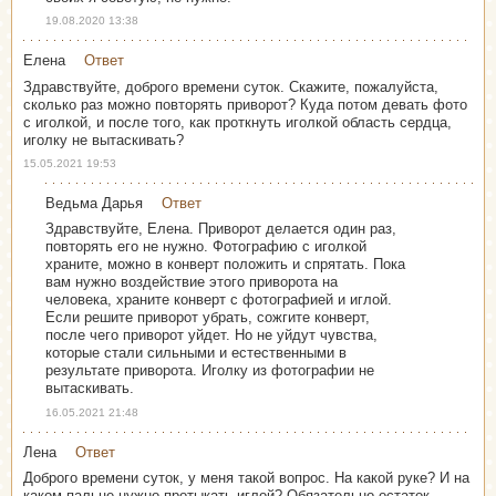
19.08.2020 13:38
Елена
Ответ
Здравствуйте, доброго времени суток. Скажите, пожалуйста,
сколько раз можно повторять приворот? Куда потом девать фото
с иголкой, и после того, как проткнуть иголкой область сердца,
иголку не вытаскивать?
15.05.2021 19:53
Ведьма Дарья
Ответ
Здравствуйте, Елена. Приворот делается один раз,
повторять его не нужно. Фотографию с иголкой
храните, можно в конверт положить и спрятать. Пока
вам нужно воздействие этого приворота на
человека, храните конверт с фотографией и иглой.
Если решите приворот убрать, сожгите конверт,
после чего приворот уйдет. Но не уйдут чувства,
которые стали сильными и естественными в
результате приворота. Иголку из фотографии не
вытаскивать.
16.05.2021 21:48
Лена
Ответ
Доброго времени суток, у меня такой вопрос. На какой руке? И на
каком пальце нужно протыкать иглой? Обязательно остаток