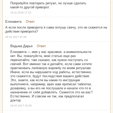
Попробуйте повторить ритуал, но лучше сделать
какой-то другой приворот.
19.11.2016 17:12
Елизавета
Ответ
А если после приворота я сама потушу свечу, это не скажется на
действии приворота?
26.02.2017 07:49
Ведьма Дарья
Ответ
Елизавета — имя у вас красивое, а внимательности
нет. Вы, пожалуйста, мою статью еще раз
перечитайте, там сказано, как нужно поступать со
свечей. Вот именно так и делайте, если сами хотите
практиковать любовную ворожбу по моим ритуалам.
Иначе, если вы нарушаете ход работы, естественно,
это скажется, будут последствия вашего действия.
Это, знаете, как если вы какие-то инструкции
выполняете, например, врач вам прописал таблетки,
дозировку, а вы его не послушали и начали что-то в
назначение от себя добавлять. Скажется это на вас?
Естественно. И совсем не так, как предполагал
доктор.
26.02.2017 10:29