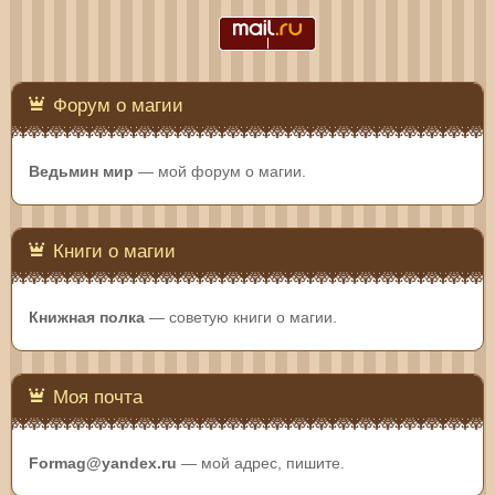
Форум о магии
Ведьмин мир
— мой форум о магии.
Книги о магии
Книжная полка
— советую книги о магии.
Моя почта
Formag@yandex.ru
— мой адрес, пишите.