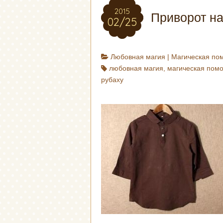
2015
Приворот на
02/25
Любовная магия
|
Магическая по
любовная магия
,
магическая пом
рубаху