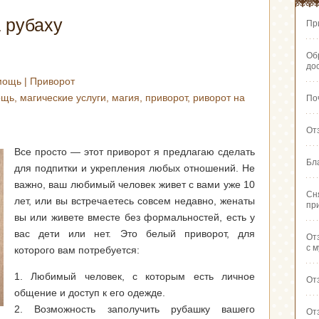
 рубаху
Пр
Об
до
мощь
|
Приворот
ощь
,
магические услуги
,
магия
,
приворот
,
риворот на
По
От
Все просто — этот приворот я предлагаю сделать
Бл
для подпитки и укрепления любых отношений. Не
важно, ваш любимый человек живет с вами уже 10
Сн
лет, или вы встречаетесь совсем недавно, женаты
пр
вы или живете вместе без формальностей, есть у
вас дети или нет. Это белый приворот, для
От
с 
которого вам потребуется:
1. Любимый человек, с которым есть личное
От
общение и доступ к его одежде.
2. Возможность заполучить рубашку вашего
От