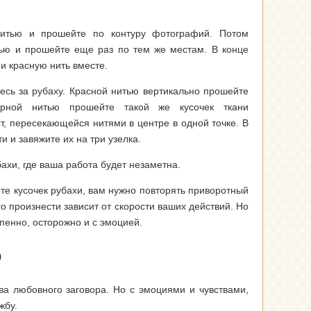
нитью и прошейте по контуру фотографий. Потом
тью и прошейте еще раз по тем же местам. В конце
 и красную нить вместе.
есь за рубаху. Красной нитью вертикально прошейте
ерной нитью прошейте такой же кусочек ткани
ст, пересекающейся нитями в центре в одной точке. В
и и завяжите их на три узелка.
бахи, где ваша работа будет незаметна.
ете кусочек рубахи, вам нужно повторять приворотный
го произнести зависит от скорости ваших действий. Но
епенно, осторожно и с эмоцией.
р
ва любовного заговора. Но с эмоциями и чувствами,
жбу.