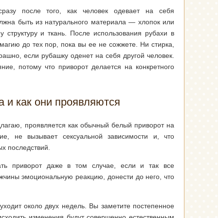
сразу после того, как человек одевает на себя
лжна быть из натурального материала — хлопок или
у структуру и ткань. После использования рубахи в
магию до тех пор, пока вы ее не сожжете. Ни стирка,
рашно, если рубашку оденет на себя другой человек.
яние, потому что приворот делается на конкретного
а и как они проявляются
длагаю, проявляется как обычный белый приворот на
ие, не вызывает сексуальной зависимости и, что
ых последствий.
ать приворот даже в том случае, если и так все
ужчины эмоциональную реакцию, донести до него, что
уходит около двух недель. Вы заметите постепенное
оисходить изменения будут совершенно естественным