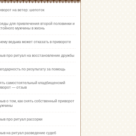
иворот на ветер: шепоток
ряды для привлечения второй половинки и
стойного мужчины в жизнь
чему ведьма может отказать в привороте
зыв про ритуал на восстановление дружбы
агодарность по результату за помощь
ять самостоятельный кладбищенский
иворот — отзыв
зыв о том, как снять собственный приворот
мужчины
зыв про ритуал рассорки
зыв на ритуал разведение судеб