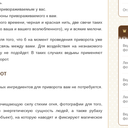
ь.
 привораживаемым у вас.
От
роны привораживаемого к вам.
го времени, черная и красная нить, две свечи таких
о ваша и вашего возлюбленного), ну и всякие мелочи.
ля того, что б на момент проведения приворота уже
освязь между вами. Для воздействия на незнакомого
Ве
фо
у не подойдет. В таких случаях ведьмы применяют
орот.
Ле
фо
рот
Ве
фо
ных ингредиентов для приворота вам не потребуется.
Ле
фо
 очищающую силу стихии огня, фотографии для того,
и энергетическую сущность людей, а также рубаху
Ве
бъект), на которую наводят и фиксируют магическое
фо