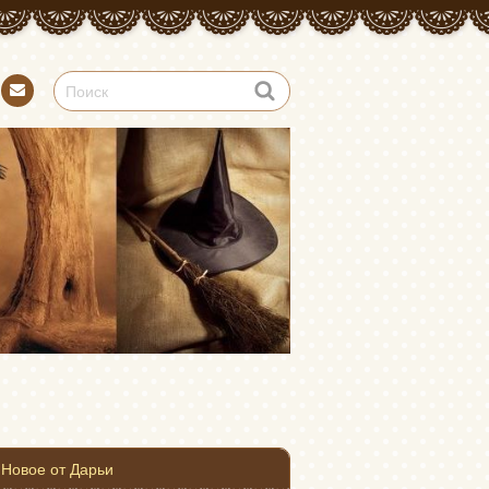
Конт
акт
Новое от Дарьи