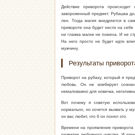
Действие приворота происходит 
завороженный предмет. Рубашка до
лен. Тогда магия внедряется в сам
привороте она будет нести на себе 
ни глажка магии не помеха. И не ст
На него просто не будет идти вли
мужчину.
Результаты приворот
Приворот на рубаху, который я пре
любовь. Он не зомбирует сознан
немаловажно для новичка, негативн
Вот почему я советую использов
нормально, но хочется вызвать у м
он вас любит, что б он понял это.
Времени на проявление приворота 
развитие любовного чувства. И пр