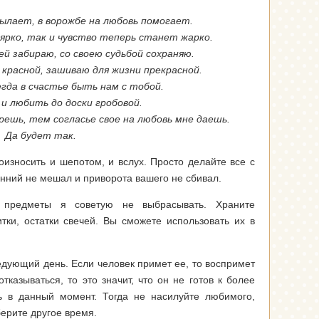
ылает, в ворожбе на любовь помогает.
 ярко, так и чувство теперь станет жарко.
ей забираю, со своею судьбой сохраняю.
красной, зашиваю для жизни прекрасной.
егда в счастье быть нам с тобой.
и любить до доски гробовой.
решь, тем согласье свое на любовь мне даешь.
Да будет так.
износить и шепотом, и вслух. Просто делайте все с
ронний не мешал и приворота вашего не сбивал.
е предметы я советую не выбрасывать. Храните
тки, остатки свечей. Вы сможете использовать их в
едующий день. Если человек примет ее, то воспримет
отказываться, то это значит, что он не готов к более
ь в данный момент. Тогда не насилуйте любимого,
берите другое время.